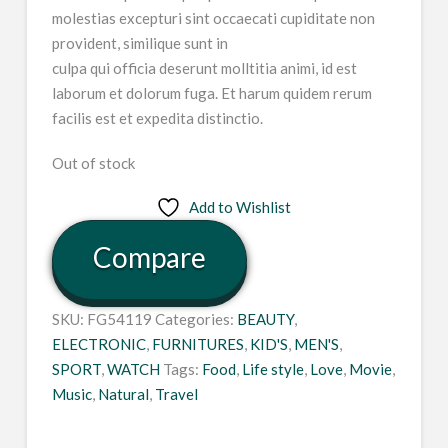
molestias excepturi sint occaecati cupiditate non
provident, similique sunt in
culpa qui officia deserunt molltitia animi, id est
laborum et dolorum fuga. Et harum quidem rerum
facilis est et expedita distinctio.
Out of stock
Add to Wishlist
Compare
SKU:
FG54119
Categories:
BEAUTY
,
ELECTRONIC
,
FURNITURES
,
KID'S
,
MEN'S
,
SPORT
,
WATCH
Tags:
Food
,
Life style
,
Love
,
Movie
,
Music
,
Natural
,
Travel