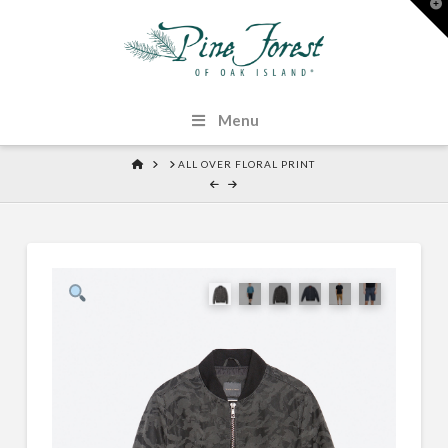
T
t
W
Menu
HOME
ALL OVER FLORAL PRINT